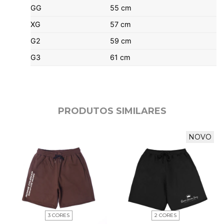
GG
55 cm
XG
57 cm
G2
59 cm
G3
61 cm
PRODUTOS SIMILARES
NOVO
3 CORES
2 CORES